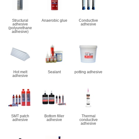
Structural
Anaerobic glue
Conductive
adhesive
adhesive
(polyurethane
adhesive)
Hot melt
Sealant
potting adhesive
adhesive
SMT patch
Bottom filler
Thermal
adhesive
adhesive
conductive
adhesive