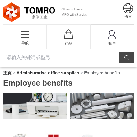
语言
导航
产品
账户
主页
>
Administrative office supplies
>
Employee benefits
Employee benefits