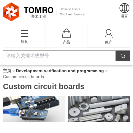
语言
导航
产品
账户
主页
>
Development verification and programming
>
Custom circuit boards
Custom circuit boards