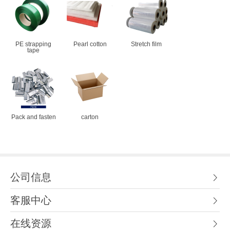
PE strapping
Pearl cotton
Stretch film
tape
Pack and fasten
carton
公司信息
客服中心
在线资源